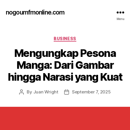
nogoumfmonline.com
Menu
Categories
BUSINESS
Mengungkap Pesona
Manga: Dari Gambar
hingga Narasi yang Kuat
By
Juan Wright
September 7, 2025
Post
Post
author
date