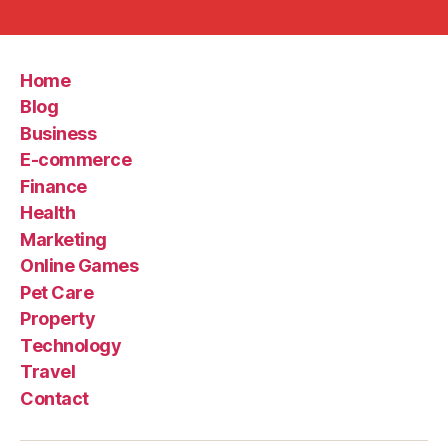
Home
Blog
Business
E-commerce
Finance
Health
Marketing
Online Games
Pet Care
Property
Technology
Travel
Contact