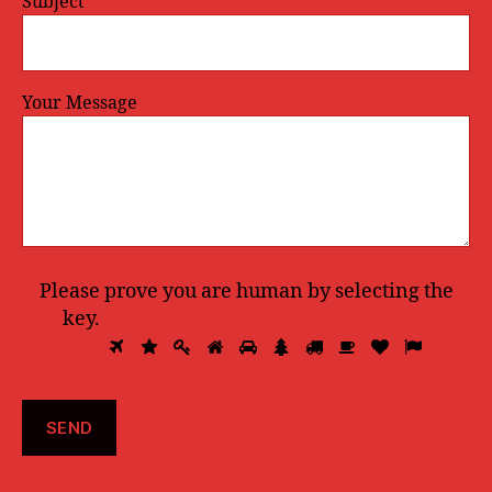
Subject
Your Message
Please prove you are human by selecting the
key
.