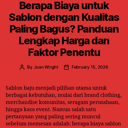
Berapa Biaya untuk
Sablon dengan Kualitas
Paling Bagus? Panduan
Lengkap Harga dan
Faktor Penentu
By
Juan Wright
February 15, 2026
Post
Post
author
date
Sablon baju menjadi pilihan utama untuk
berbagai kebutuhan, mulai dari brand clothing,
merchandise komunitas, seragam perusahaan,
hingga kaos event. Namun salah satu
pertanyaan yang paling sering muncul
sebelum memesan adalah: berapa biaya sablon