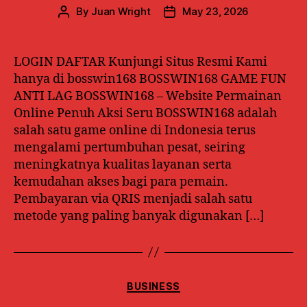
By
Juan Wright
May 23, 2026
Post
Post
author
date
LOGIN DAFTAR Kunjungi Situs Resmi Kami
hanya di bosswin168 BOSSWIN168 GAME FUN
ANTI LAG BOSSWIN168 – Website Permainan
Online Penuh Aksi Seru BOSSWIN168 adalah
salah satu game online di Indonesia terus
mengalami pertumbuhan pesat, seiring
meningkatnya kualitas layanan serta
kemudahan akses bagi para pemain.
Pembayaran via QRIS menjadi salah satu
metode yang paling banyak digunakan […]
Categories
BUSINESS