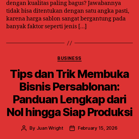
dengan kualitas paling bagus? Jawabannya
tidak bisa ditentukan dengan satu angka pasti,
karena harga sablon sangat bergantung pada
banyak faktor seperti jenis […]
Categories
BUSINESS
Tips dan Trik Membuka
Bisnis Persablonan:
Panduan Lengkap dari
Nol hingga Siap Produksi
By
Juan Wright
February 15, 2026
Post
Post
author
date