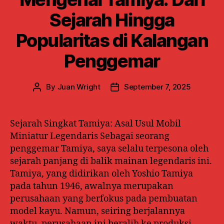
Sejarah Hingga
Popularitas di Kalangan
Penggemar
By
Juan Wright
September 7, 2025
Post
Post
author
date
Sejarah Singkat Tamiya: Asal Usul Mobil
Miniatur Legendaris Sebagai seorang
penggemar Tamiya, saya selalu terpesona oleh
sejarah panjang di balik mainan legendaris ini.
Tamiya, yang didirikan oleh Yoshio Tamiya
pada tahun 1946, awalnya merupakan
perusahaan yang berfokus pada pembuatan
model kayu. Namun, seiring berjalannya
waktu, perusahaan ini beralih ke produksi