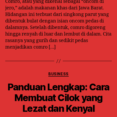
Comro, atau yang dikenal sebagai “oncom di
jero,” adalah makanan khas dari Jawa Barat.
Hidangan ini terbuat dari singkong parut yang
dibentuk bulat dengan isian oncom pedas di
dalamnya. Setelah dibentuk, comro digoreng
hingga renyah di luar dan lembut di dalam. Cita
rasanya yang gurih dan sedikit pedas
menjadikan comro […]
Categories
BUSINESS
Panduan Lengkap: Cara
Membuat Cilok yang
Lezat dan Kenyal