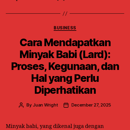
Categories
BUSINESS
Cara Mendapatkan
Minyak Babi (Lard):
Proses, Kegunaan, dan
Hal yang Perlu
Diperhatikan
By
Juan Wright
December 27, 2025
Post
Post
author
date
Minyak babi, yang dikenal juga dengan