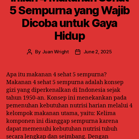
5 Sempurna yang Wajib
Dicoba untuk Gaya
Hidup
By
Juan Wright
June 2, 2025
Post
Post
author
date
Apa itu makanan 4 sehat 5 sempurna?
Makanan 4 sehat 5 sempurna adalah konsep
gizi yang diperkenalkan di Indonesia sejak
tahun 1950-an. Konsep ini menekankan pada
pemenuhan kebutuhan nutrisi harian melalui 4
kelompok makanan utama, yaitu: Kelima
komponen ini dianggap sempurna karena
dapat memenuhi kebutuhan nutrisi tubuh
secara lengkap dan seimbang. Dengan