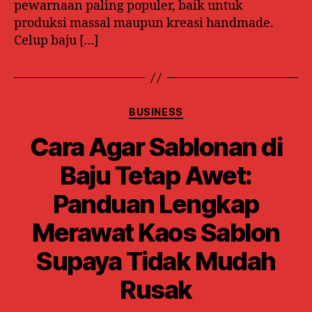
pewarnaan paling populer, baik untuk
produksi massal maupun kreasi handmade.
Celup baju […]
Categories
BUSINESS
Cara Agar Sablonan di
Baju Tetap Awet:
Panduan Lengkap
Merawat Kaos Sablon
Supaya Tidak Mudah
Rusak