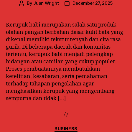
By
Juan Wright
December 27, 2025
Post
Post
author
date
Kerupuk babi merupakan salah satu produk
olahan pangan berbahan dasar kulit babi yang
dikenal memiliki tekstur renyah dan cita rasa
gurih. Di beberapa daerah dan komunitas
tertentu, kerupuk babi menjadi pelengkap
hidangan atau camilan yang cukup populer.
Proses pembuatannya membutuhkan
ketelitian, kesabaran, serta pemahaman
terhadap tahapan pengolahan agar
menghasilkan kerupuk yang mengembang
sempurna dan tidak […]
Categories
BUSINESS