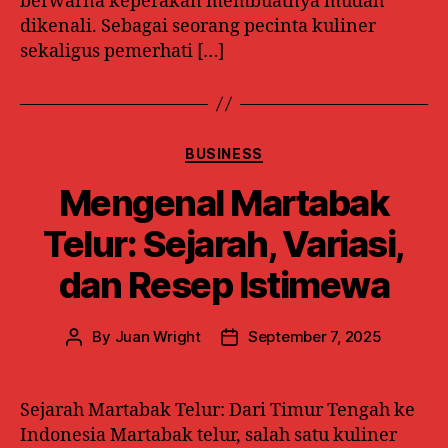
berwarna keperakan membuatnya mudah
dikenali. Sebagai seorang pecinta kuliner
sekaligus pemerhati […]
Categories
BUSINESS
Mengenal Martabak
Telur: Sejarah, Variasi,
dan Resep Istimewa
By
Juan Wright
September 7, 2025
Post
Post
author
date
Sejarah Martabak Telur: Dari Timur Tengah ke
Indonesia Martabak telur, salah satu kuliner