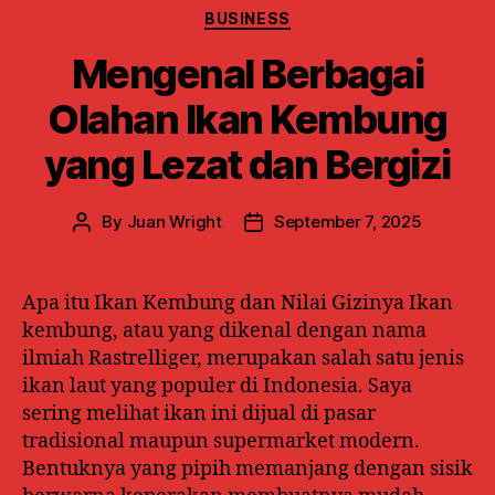
Categories
BUSINESS
Mengenal Berbagai
Olahan Ikan Kembung
yang Lezat dan Bergizi
By
Juan Wright
September 7, 2025
Post
Post
author
date
Apa itu Ikan Kembung dan Nilai Gizinya Ikan
kembung, atau yang dikenal dengan nama
ilmiah Rastrelliger, merupakan salah satu jenis
ikan laut yang populer di Indonesia. Saya
sering melihat ikan ini dijual di pasar
tradisional maupun supermarket modern.
Bentuknya yang pipih memanjang dengan sisik