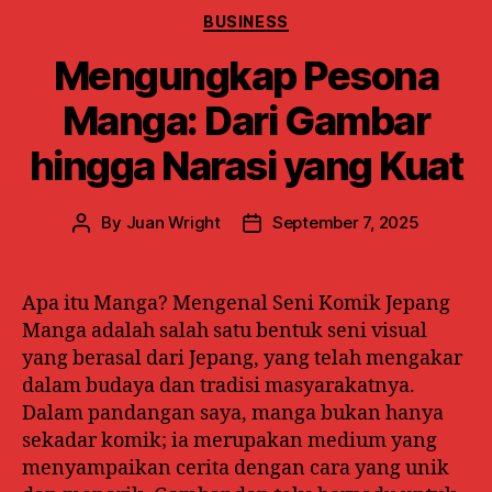
Categories
BUSINESS
Mengungkap Pesona
Manga: Dari Gambar
hingga Narasi yang Kuat
By
Juan Wright
September 7, 2025
Post
Post
author
date
Apa itu Manga? Mengenal Seni Komik Jepang
Manga adalah salah satu bentuk seni visual
yang berasal dari Jepang, yang telah mengakar
dalam budaya dan tradisi masyarakatnya.
Dalam pandangan saya, manga bukan hanya
sekadar komik; ia merupakan medium yang
menyampaikan cerita dengan cara yang unik