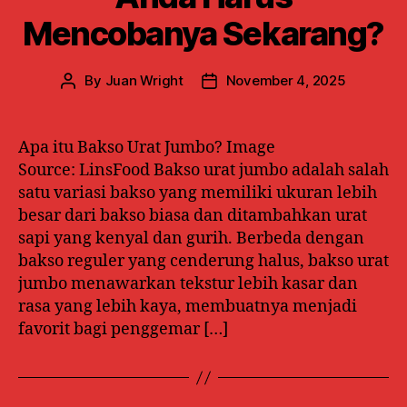
Mencobanya Sekarang?
By
Juan Wright
November 4, 2025
Post
Post
author
date
Apa itu Bakso Urat Jumbo? Image
Source: LinsFood Bakso urat jumbo adalah salah
satu variasi bakso yang memiliki ukuran lebih
besar dari bakso biasa dan ditambahkan urat
sapi yang kenyal dan gurih. Berbeda dengan
bakso reguler yang cenderung halus, bakso urat
jumbo menawarkan tekstur lebih kasar dan
rasa yang lebih kaya, membuatnya menjadi
favorit bagi penggemar […]