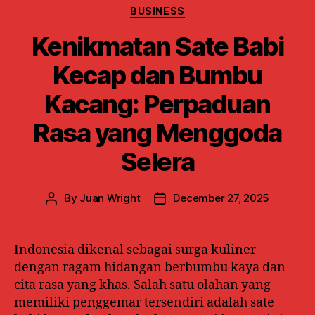
Categories
BUSINESS
Kenikmatan Sate Babi
Kecap dan Bumbu
Kacang: Perpaduan
Rasa yang Menggoda
Selera
By
Juan Wright
December 27, 2025
Post
Post
author
date
Indonesia dikenal sebagai surga kuliner
dengan ragam hidangan berbumbu kaya dan
cita rasa yang khas. Salah satu olahan yang
memiliki penggemar tersendiri adalah sate