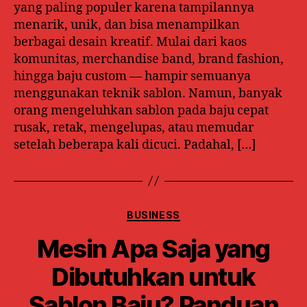
yang paling populer karena tampilannya
menarik, unik, dan bisa menampilkan
berbagai desain kreatif. Mulai dari kaos
komunitas, merchandise band, brand fashion,
hingga baju custom — hampir semuanya
menggunakan teknik sablon. Namun, banyak
orang mengeluhkan sablon pada baju cepat
rusak, retak, mengelupas, atau memudar
setelah beberapa kali dicuci. Padahal, […]
Categories
BUSINESS
Mesin Apa Saja yang
Dibutuhkan untuk
Sablon Baju? Panduan