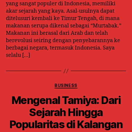
yang sangat populer di Indonesia, memiliki
akar sejarah yang kaya. Asal-usulnya dapat
ditelusuri kembali ke Timur Tengah, di mana
makanan serupa dikenal sebagai “Murtabak.”
Makanan ini berasal dari Arab dan telah
berevolusi seiring dengan penyebarannya ke
berbagai negara, termasuk Indonesia. Saya
selalu […]
Categories
BUSINESS
Mengenal Tamiya: Dari
Sejarah Hingga
Popularitas di Kalangan