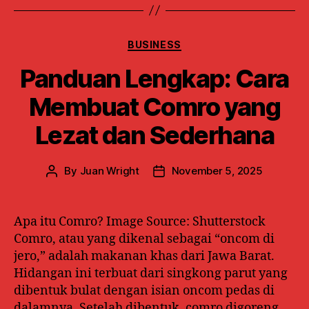
Categories
BUSINESS
Panduan Lengkap: Cara
Membuat Comro yang
Lezat dan Sederhana
By
Juan Wright
November 5, 2025
Post
Post
author
date
Apa itu Comro? Image Source: Shutterstock
Comro, atau yang dikenal sebagai “oncom di
jero,” adalah makanan khas dari Jawa Barat.
Hidangan ini terbuat dari singkong parut yang
dibentuk bulat dengan isian oncom pedas di
dalamnya. Setelah dibentuk, comro digoreng