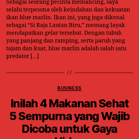
Sebagai seorang pecinta memancing, saya
selalu terpesona oleh keindahan dan kekuatan
ikan blue marlin. Ikan ini, yang juga dikenal
sebagai “Si Raja Lautan Biru,” memang layak
mendapatkan gelar tersebut. Dengan tubuh
yang panjang dan ramping, serta paruh yang
tajam dan kuat, blue marlin adalah salah satu
predator […]
Categories
BUSINESS
Inilah 4 Makanan Sehat
5 Sempurna yang Wajib
Dicoba untuk Gaya