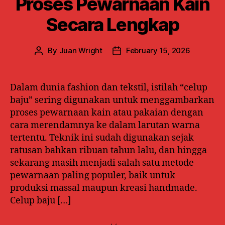
Proses Pewarnaan Kain
Secara Lengkap
By
Juan Wright
February 15, 2026
Post
Post
author
date
Dalam dunia fashion dan tekstil, istilah “celup
baju” sering digunakan untuk menggambarkan
proses pewarnaan kain atau pakaian dengan
cara merendamnya ke dalam larutan warna
tertentu. Teknik ini sudah digunakan sejak
ratusan bahkan ribuan tahun lalu, dan hingga
sekarang masih menjadi salah satu metode
pewarnaan paling populer, baik untuk
produksi massal maupun kreasi handmade.
Celup baju […]