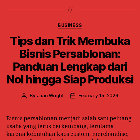
Categories
BUSINESS
Tips dan Trik Membuka
Bisnis Persablonan:
Panduan Lengkap dari
Nol hingga Siap Produksi
By
Juan Wright
February 15, 2026
Post
Post
author
date
Bisnis persablonan menjadi salah satu peluang
usaha yang terus berkembang, terutama
karena kebutuhan kaos custom, merchandise,