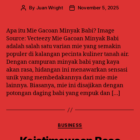
By
Juan Wright
November 5, 2025
Post
Post
author
date
Apa itu Mie Gacoan Minyak Babi? Image
Source: Vecteezy Mie Gacoan Minyak Babi
adalah salah satu varian mie yang semakin
populer di kalangan pecinta kuliner tanah air.
Dengan campuran minyak babi yang kaya
akan rasa, hidangan ini menawarkan sensasi
unik yang membedakannya dari mie-mie
lainnya. Biasanya, mie ini disajikan dengan
potongan daging babi yang empuk dan […]
Categories
BUSINESS