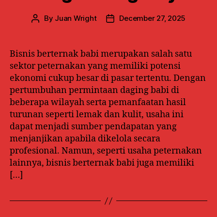
By
Juan Wright
December 27, 2025
Post
Post
author
date
Bisnis berternak babi merupakan salah satu
sektor peternakan yang memiliki potensi
ekonomi cukup besar di pasar tertentu. Dengan
pertumbuhan permintaan daging babi di
beberapa wilayah serta pemanfaatan hasil
turunan seperti lemak dan kulit, usaha ini
dapat menjadi sumber pendapatan yang
menjanjikan apabila dikelola secara
profesional. Namun, seperti usaha peternakan
lainnya, bisnis berternak babi juga memiliki
[…]