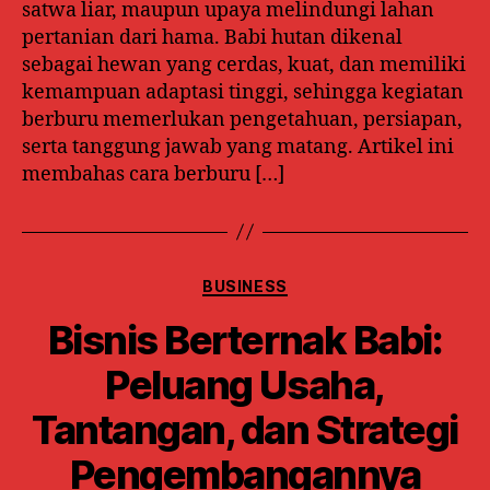
satwa liar, maupun upaya melindungi lahan
pertanian dari hama. Babi hutan dikenal
sebagai hewan yang cerdas, kuat, dan memiliki
kemampuan adaptasi tinggi, sehingga kegiatan
berburu memerlukan pengetahuan, persiapan,
serta tanggung jawab yang matang. Artikel ini
membahas cara berburu […]
Categories
BUSINESS
Bisnis Berternak Babi:
Peluang Usaha,
Tantangan, dan Strategi
Pengembangannya